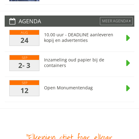
AGENDA
MEER AGENDA
AUG
10.00 uur - DEADLINE aanleveren
24
kopij en advertenties
SEP
Inzameling oud papier bij de
2- 3
containers
SEP
Open Monumentendag
12
Elkenien stiet foar elkoar