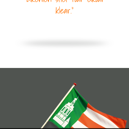
klear.