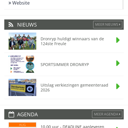
Website
NIEUWS
MEER NIEUWS
Dronryp huldigt winnaars van de
124ste Freule
SPORTSIMMER DRONRYP
Uitslag verkiezingen gemeenteraad
2026
AGENDA
MEER AGENDA
AUG
10.00 uur - DEADLINE aanleveren