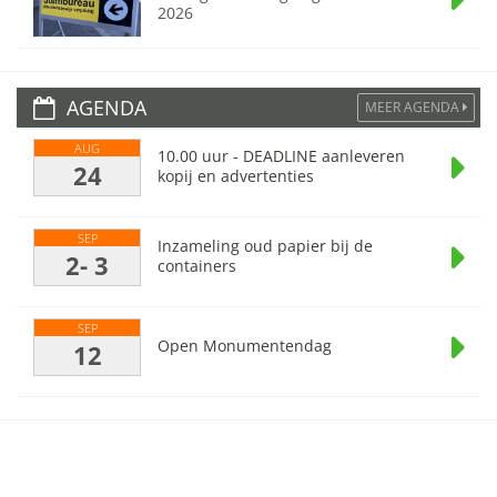
2026
AGENDA
MEER AGENDA
AUG
10.00 uur - DEADLINE aanleveren
24
kopij en advertenties
SEP
Inzameling oud papier bij de
2- 3
containers
SEP
Open Monumentendag
12