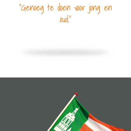
Genoeg te doen voor jong en
oud.