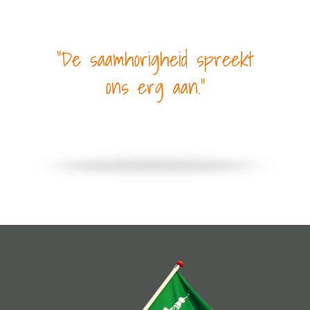
De saamhorigheid spreekt
ons erg aan.