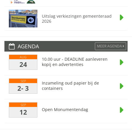
Uitslag verkiezingen gemeenteraad
2026
AGENDA
MEER AGENDA
AUG
10.00 uur - DEADLINE aanleveren
24
kopij en advertenties
SEP
Inzameling oud papier bij de
2- 3
containers
SEP
Open Monumentendag
12