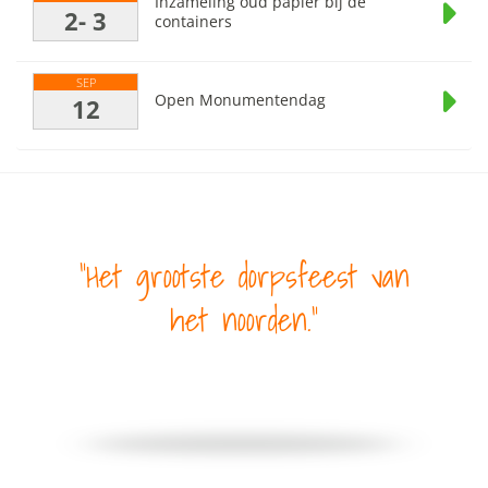
Inzameling oud papier bij de
2- 3
containers
SEP
Open Monumentendag
12
Het grootste dorpsfeest van
het noorden.