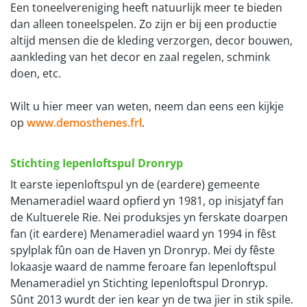
Een toneelvereniging heeft natuurlijk meer te bieden
dan alleen toneelspelen. Zo zijn er bij een productie
altijd mensen die de kleding verzorgen, decor bouwen,
aankleding van het decor en zaal regelen, schmink
doen, etc.
Wilt u hier meer van weten, neem dan eens een kijkje
op
www.demosthenes.frl
.
Stichting Iepenloftspul Dronryp
It earste iepenloftspul yn de (eardere) gemeente
Menameradiel waard opfierd yn 1981, op inisjatyf fan
de Kultuerele Rie. Nei produksjes yn ferskate doarpen
fan (it eardere) Menameradiel waard yn 1994 in fêst
spylplak fûn oan de Haven yn Dronryp. Mei dy fêste
lokaasje waard de namme feroare fan Iepenloftspul
Menameradiel yn Stichting Iepenloftspul Dronryp.
Sûnt 2013 wurdt der ien kear yn de twa jier in stik spile.