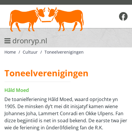
dronryp.nl
Home
Cultuur
Toneelverenigingen
Toneelverenigingen
Hâld Moed
De toanielferiening Hâld Moed, waard oprjochte yn
1905. De minsken dy’t mei dit inisjatyf kamen wiene
Johannes Joha, Lammert Conradi en Okke Ulpens. Fan
dizze begjintiid is net in soad bekend. De earste twa jier
wie de feriening in ûnderôfdieling fan de R.K.