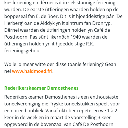
kiesferiening en dêrnei is it in selsstannige feriening
wurden. De earste útfieringen waarden holden op de
boppeseal fan E. de Boer. Dit is it hjoeddeistige pân ‘De
Herberg’ oan de Alddyk yn it sintrum fan Dronryp.
Dêrnei waarden de útfieringen holden yn Café de
Posthoorn. Pas sûnt likernôch 1940 waarden de
útfieringen holden yn it hjoeddeistige R.K.
ferieningsgebou.
Wolle jo mear witte oer disse toanielferiening? Gean
nei
www.haldmoed.frl
.
Rederikerskeamer Demosthenes
Rederikerskeamer Demosthenes is een enthousiaste
toneelvereniging die Fryske toneelstukken speelt voor
een breed publiek. Vanaf oktober repeteren we 1 à 2
keer in de week en in maart de voorstelling 3 keer
opgevoerd in de bovenzaal van Café De Posthoorn.