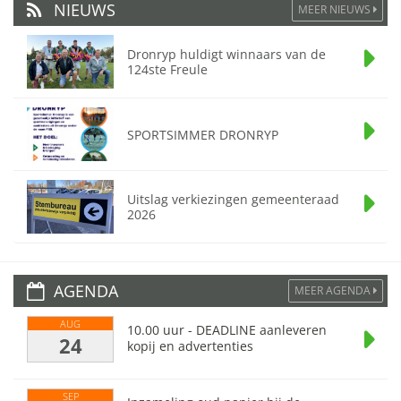
NIEUWS
MEER NIEUWS
Dronryp huldigt winnaars van de
124ste Freule
SPORTSIMMER DRONRYP
Uitslag verkiezingen gemeenteraad
2026
AGENDA
MEER AGENDA
AUG
10.00 uur - DEADLINE aanleveren
24
kopij en advertenties
SEP