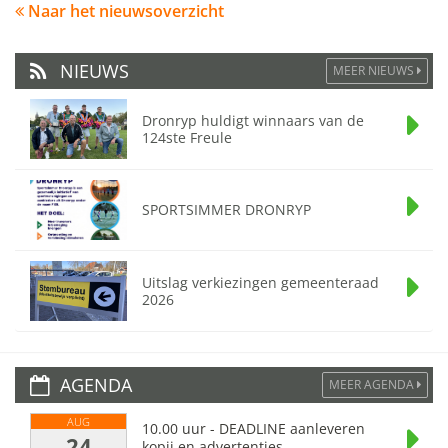
Naar het nieuwsoverzicht
NIEUWS
MEER NIEUWS
Dronryp huldigt winnaars van de
124ste Freule
SPORTSIMMER DRONRYP
Uitslag verkiezingen gemeenteraad
2026
AGENDA
MEER AGENDA
AUG
10.00 uur - DEADLINE aanleveren
24
kopij en advertenties