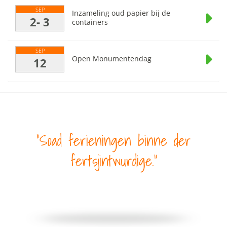
SEP
Inzameling oud papier bij de
2- 3
containers
SEP
Open Monumentendag
12
Soad ferieningen binne der
fertsjintwurdige.