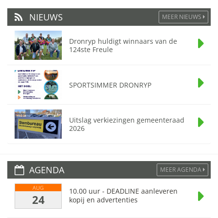
NIEUWS
MEER NIEUWS
Dronryp huldigt winnaars van de
124ste Freule
SPORTSIMMER DRONRYP
Uitslag verkiezingen gemeenteraad
2026
AGENDA
MEER AGENDA
AUG
10.00 uur - DEADLINE aanleveren
24
kopij en advertenties