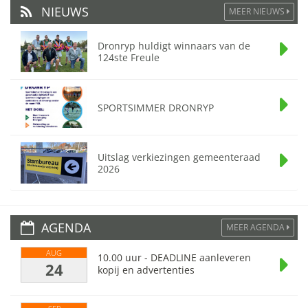
NIEUWS
MEER NIEUWS
Dronryp huldigt winnaars van de
124ste Freule
SPORTSIMMER DRONRYP
Uitslag verkiezingen gemeenteraad
2026
AGENDA
MEER AGENDA
AUG
10.00 uur - DEADLINE aanleveren
24
kopij en advertenties