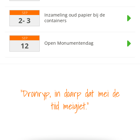
SEP
Inzameling oud papier bij de
2- 3
containers
SEP
Open Monumentendag
12
Dronryp, in doarp dat mei de
tiid meigiet.