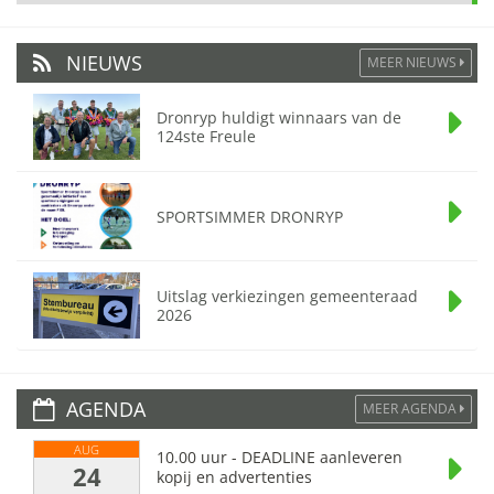
NIEUWS
MEER NIEUWS
Dronryp huldigt winnaars van de
124ste Freule
SPORTSIMMER DRONRYP
Uitslag verkiezingen gemeenteraad
2026
AGENDA
MEER AGENDA
AUG
10.00 uur - DEADLINE aanleveren
24
kopij en advertenties