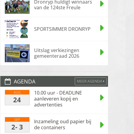
Dronryp huldigt winnaars
van de 124ste Freule
SPORTSIMMER DRONRYP
Uitslag verkiezingen
gemeenteraad 2026
AGENDA
MEER AGENDA
10.00 uur - DEADLINE
AUG
24
aanleveren kopij en
advertenties
SEP
Inzameling oud papier bij
2- 3
de containers