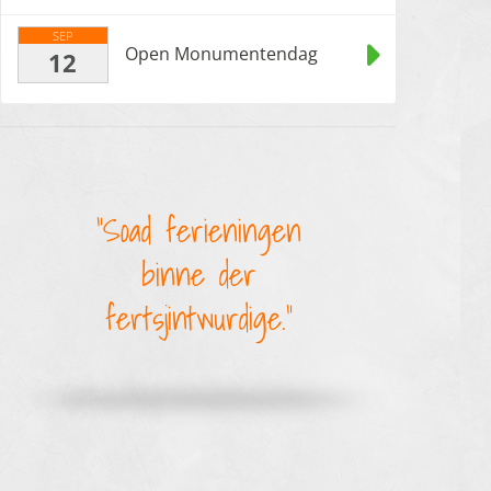
SEP
Open Monumentendag
12
Soad ferieningen
binne der
fertsjintwurdige.