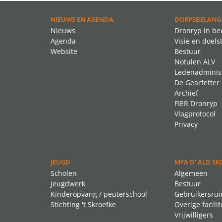
NIEUWS EN AGENDA
DORPSBELANG
Nieuws
Dronryp in be
Agenda
Visie en doels
Website
Bestuur
Notulen ALV
Ledenadminist
De Gearfetter
Archief
FIER Dronryp
Vlagprotocol
Privacy
JEUGD
MFA D' ALD SK
Scholen
Algemeen
Jeugdwerk
Bestuur
Kinderopvang / peuterschool
Gebruikersru
Stichting 't Skroefke
Overige facilit
Vrijwilligers