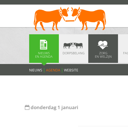
NIEUWS
DORPSBELANG
ZORG
FAC
EN AGENDA
EN WELZIJN
NIEUWS
AGENDA
WEBSITE
donderdag 1 januari