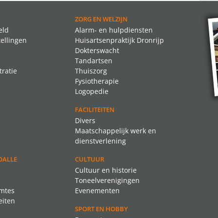
ZORG EN WELZIJN
eld
Alarm- en hulpdiensten
tellingen
Huisartsenpraktijk Dronrijp
Dokterswacht
Tandartsen
ratie
Thuiszorg
Fysiotherapie
Logopedie
FACILITEITEN
Divers
Maatschappelijk werk en
dienstverlening
OALLE
CULTUUR
Cultuur en historie
Toneelverenigingen
imtes
Evenementen
eiten
SPORT EN HOBBY