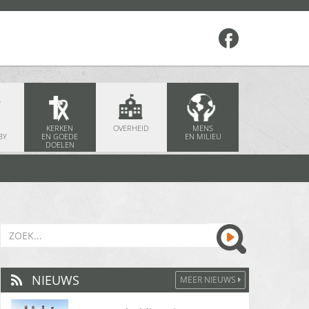
KERKEN
OVERHEID
MENS
BY
EN GOEDE
EN MILIEU
DOELEN
NIEUWS
MEER NIEUWS