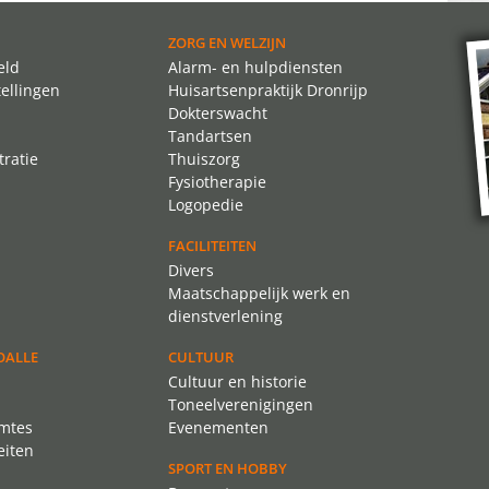
ZORG EN WELZIJN
eld
Alarm- en hulpdiensten
tellingen
Huisartsenpraktijk Dronrijp
Dokterswacht
Tandartsen
ratie
Thuiszorg
Fysiotherapie
Logopedie
FACILITEITEN
Divers
Maatschappelijk werk en
dienstverlening
OALLE
CULTUUR
Cultuur en historie
Toneelverenigingen
imtes
Evenementen
eiten
SPORT EN HOBBY