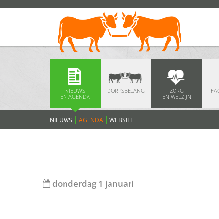
NIEUWS
DORPSBELANG
ZORG
FAC
EN AGENDA
EN WELZIJN
NIEUWS
AGENDA
WEBSITE
donderdag 1 januari