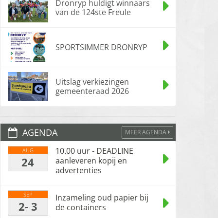
Dronryp huldigt winnaars
van de 124ste Freule
SPORTSIMMER DRONRYP
Uitslag verkiezingen
gemeenteraad 2026
AGENDA
MEER AGENDA
10.00 uur - DEADLINE
AUG
24
aanleveren kopij en
advertenties
SEP
Inzameling oud papier bij
2- 3
de containers