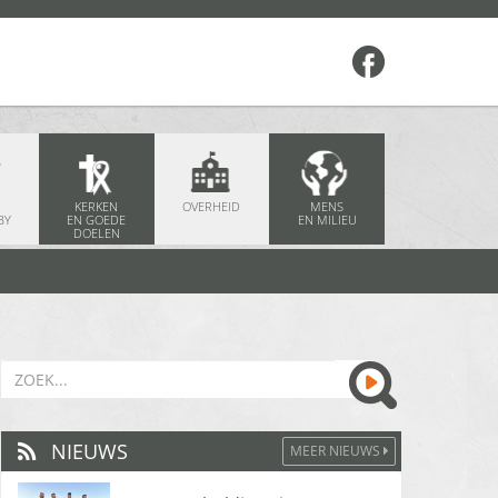
KERKEN
OVERHEID
MENS
BY
EN GOEDE
EN MILIEU
DOELEN
NIEUWS
MEER NIEUWS