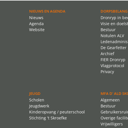
NIEUWS EN AGENDA
DORPSBELANG
Nieuws
Dronryp in be
Agenda
Visie en doels
Website
Bestuur
Notulen ALV
Ledenadminist
De Gearfetter
Archief
FIER Dronryp
Vlagprotocol
Privacy
JEUGD
MFA D' ALD SK
Scholen
Algemeen
Jeugdwerk
Bestuur
Kinderopvang / peuterschool
Gebruikersru
Stichting 't Skroefke
Overige facilit
Vrijwilligers