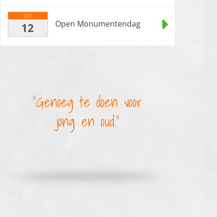
SEP
Open Monumentendag
12
Genoeg te doen voor
jong en oud.