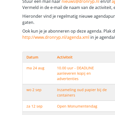
Stuur een mail naar
nieuws@dronryp.nl
en/of
a
Vermeld in de e-mail de naam van de activiteit, 
Hieronder vind je regelmatig nieuwe agendapu
gaten.
Ook kun je je abonneren op deze agenda. Plak d
http://www.dronryp.nl/agenda.xml
in je agend
Datum
Activiteit
ma 24 aug
10.00 uur - DEADLINE
aanleveren kopij en
advertenties
wo 2 sep
Inzameling oud papier bij de
containers
za 12 sep
Open Monumentendag