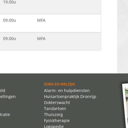
19.00u
09.00u
MFA
09.00u
MFA
ZORG EN WELZIJN
eld
Alarm- en hulpdiensten
tellingen
Huisartsenpraktijk Dronrijp
Dokterswacht
Tandartsen
ratie
Thuiszorg
Fysiotherapie
Logopedie