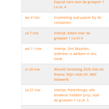
Espcial care voor de groepen 1
t.e.m. 4
wo 4 nov
Inzameling oud papier bij de
containers
za 7 nov
Interije, koken voor de
groepen 1 t.e.m 4
wo 11 nov
Interije, Sint Maarten,
iedereen is welkom in ons
honk
vr 20 nov
Wereld Verteldag 2026 met als
thema: Mijn roots (Fr. Bibl.
Netwerk)
za 21 nov
Interije, Pietenbingo, alle
kinderen hebben prijs, voor
de groepen 1 t.e.m. 5