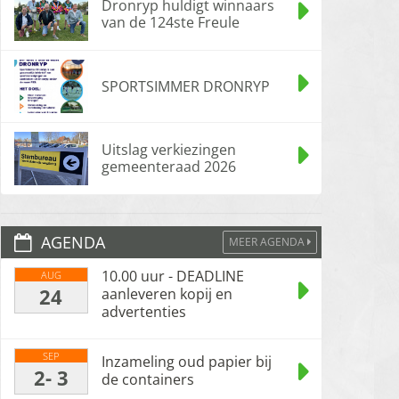
Dronryp huldigt winnaars
van de 124ste Freule
SPORTSIMMER DRONRYP
Uitslag verkiezingen
gemeenteraad 2026
AGENDA
MEER AGENDA
10.00 uur - DEADLINE
AUG
24
aanleveren kopij en
advertenties
SEP
Inzameling oud papier bij
2- 3
de containers