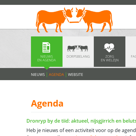
NIEUWS
DORPSBELANG
ZORG
FAC
EN AGENDA
EN WELZIJN
NIEUWS
AGENDA
WEBSITE
Agenda
Dronryp by de tiid: aktueel, nijsgjirrich en belu
Heb je nieuws of een activiteit voor op de agen