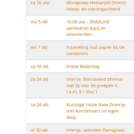
za 26 sep
Wurkgroep Histoarysk Dronry:
Inloop- en inbrengochtend
ma 5 okt
10.00 uur - DEADLINE
aanleveren kopij en
advertenties
wo 7 okt
Inzameling oud papier bij de
containers
za 10 okt
Friese Molendag
za 24 okt
Interije, Discoavond (thema)
met DJ voor de groepen 6
t.e.m. 8 + klas 1
za 24 okt
Kunstige' route dooe Dronryp
met kunstenaars uit eigen
dorp
vr 30 okt
Interije, optreden Dansgroep