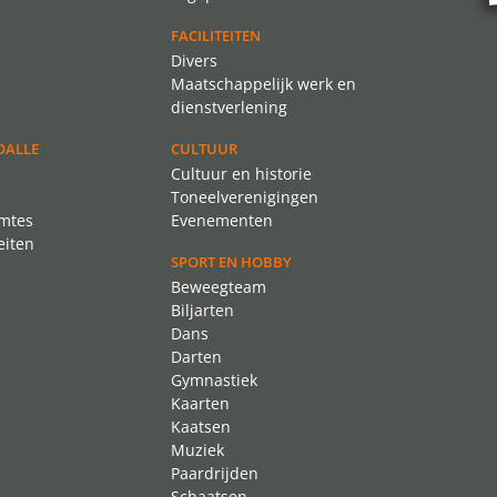
FACILITEITEN
Divers
Maatschappelijk werk en
dienstverlening
OALLE
CULTUUR
Cultuur en historie
Toneelverenigingen
imtes
Evenementen
eiten
SPORT EN HOBBY
Beweegteam
Biljarten
Dans
Darten
Gymnastiek
Kaarten
Kaatsen
Muziek
Paardrijden
Schaatsen