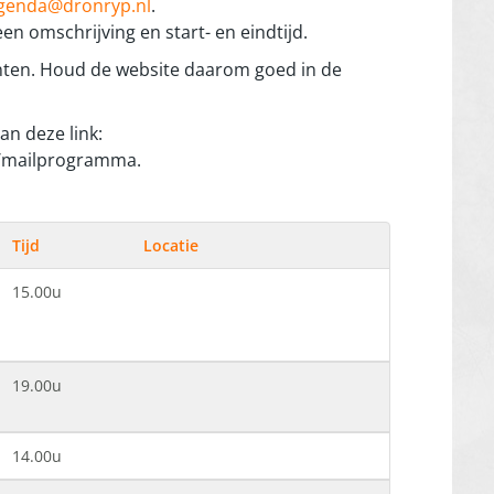
genda@dronryp.nl
.
een omschrijving en start- en eindtijd.
nten. Houd de website daarom goed in de
an deze link:
a/mailprogramma.
Tijd
Locatie
15.00u
19.00u
14.00u