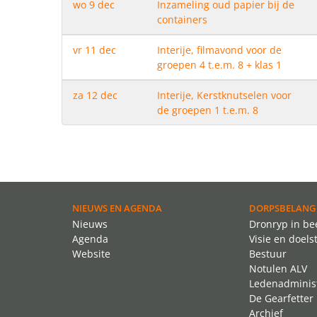
wo 9 dec
Inzameling oud papier bij de
containers
vr 11 dec
Interije, filmavond voor de
groepen 4 t.e.m. 8 + klas 1
za 12 dec
Interije, Kerstknutselen voor
de groepen 1 t.e.m. 8
NIEUWS EN AGENDA
DORPSBELANG
Nieuws
Dronryp in be
Agenda
Visie en doels
Website
Bestuur
Notulen ALV
Ledenadminist
De Gearfetter
Archief